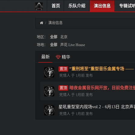
首页
乐队介绍
演出信息
专辑试
演出信息
地区：
全部
北京
场地：
全部
声花 Live House
最新
精华
“重刑将至”重型音乐金属专场 —— 8月1
死情人 于 1月前 发布
暗夜金属音乐网开放，目前免费注
死情人 于 1月前 发布
星吼重型室内现场vol.2 - 6月13日 北京声花 L
死情人 于 1月前 发布