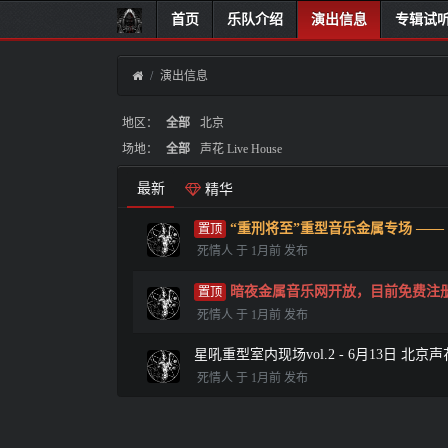
首页
乐队介绍
演出信息
专辑试
演出信息
地区：
全部
北京
场地：
全部
声花 Live House
最新
精华
“重刑将至”重型音乐金属专场 —— 8月1
死情人 于 1月前 发布
暗夜金属音乐网开放，目前免费注
死情人 于 1月前 发布
星吼重型室内现场vol.2 - 6月13日 北京声花 L
死情人 于 1月前 发布